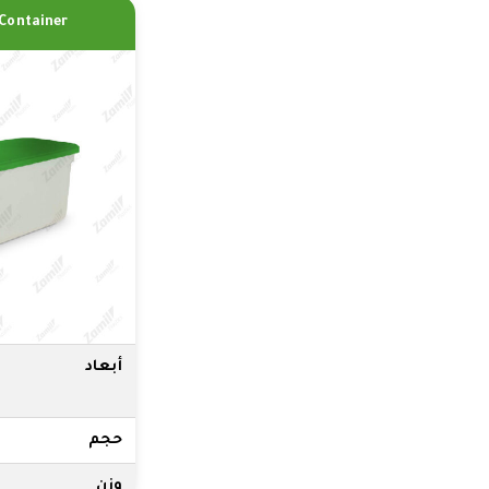
 Container
أبعاد
حجم
وزن