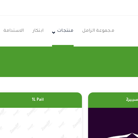
مجموعة الزامل
منتجات
ابتكار
الاستدامة
يير2
1L Pail