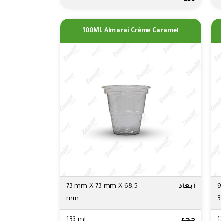
100ML Almarai Crème Caramel
9
أبعاد
73 mm X 73 mm X 68,5
mm
1
حجم
133 ml