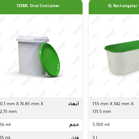
135ML Oval Container
5L Rectangular
155 mm X 342 mm X
أبعاد
0,1 mm X 76,85 mm X
2,75 mm
131,5 mm
5,700 ml
حجم
56 ml
5 l
وزن
35 ml