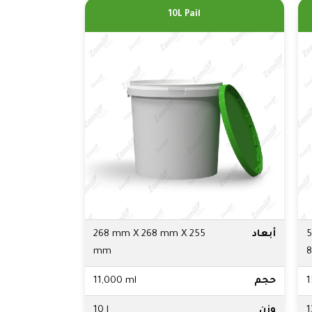
10L Pail
5
أبعاد
268 mm X 268 mm X 255
mm
8
1
حجم
11,000 ml
1
وزن
10 l