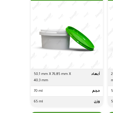
2
أبعاد
50,1 mm X 76,85 mm X
40,3 mm
5
حجم
70 ml
5
وزن
65 ml