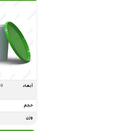
أبعاد
59
حجم
وزن