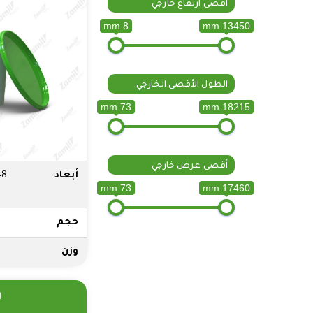
أقصى ارتفاع خارجي
8 mm
13450 mm
الطول الأقصى الخارجي
73 mm
18215 mm
أقصى عرض خارجي
أبعاد
48
73 mm
17460 mm
حجم
وزن
l