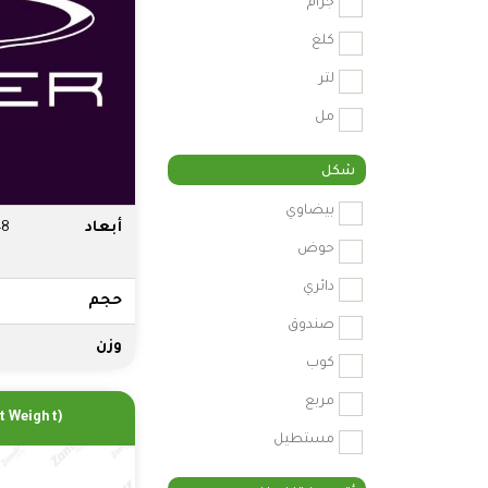
جرام
كلغ
لتر
مل
شكل
بيضاوي
أبعاد
48
حوض
دائري
حجم
صندوق
وزن
كوب
مربع
ht Weight)
مستطيل