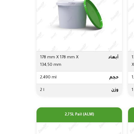
1
أبعاد
178 mm X 178 mm X
134,50 mm
X
1
حجم
2,490 ml
1
وزن
2 l
2,75L Pail (ALM)