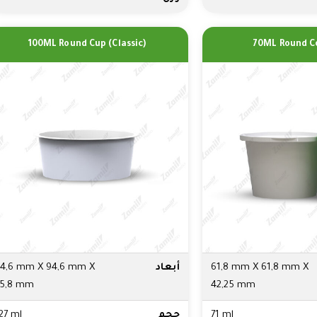
100ML Round Cup (Classic)
70ML Round C
61,8 mm X 61,8 mm X
أبعاد
4,6 mm X 94,6 mm X
35,8 mm
42,25 mm
71 ml
حجم
27 ml