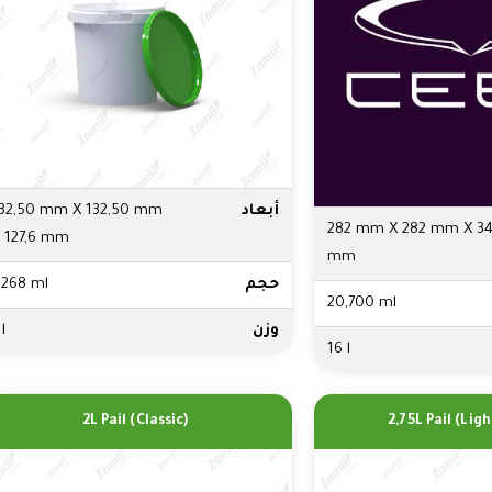
أبعاد
32,50 mm X 132,50 mm
282 mm X 282 mm X 3
 127,6 mm
mm
حجم
,268 ml
20,700 ml
وزن
 l
16 l
2L Pail (Classic)
2,75L Pail (Lig